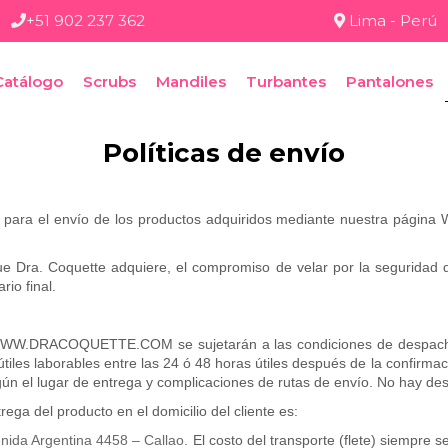
+51 902 237 362
Lima - Perú
Catálogo
Scrubs
Mandiles
Turbantes
Pantalones
Políticas de envío
izar para el envío de los productos adquiridos mediante nuestra p
e Dra. Coquette adquiere, el compromiso de velar por la seguridad d
rio final.
 WWW.DRACOQUETTE.COM se sujetarán a las condiciones de despacho y
 útiles laborables entre las 24 ó 48 horas útiles después de la confi
según el lugar de entrega y complicaciones de rutas de envío. No hay d
ga del producto en el domicilio del cliente es:
ida Argentina 4458 – Callao.
El costo del transporte (flete) siempre 