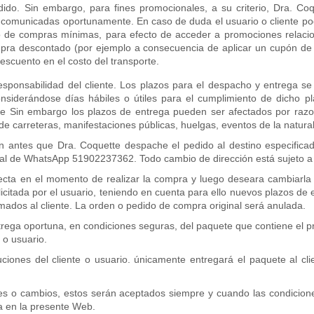
edido. Sin embargo, para fines promocionales, a su criterio, Dra. Co
n comunicadas oportunamente. En caso de duda el usuario o cliente pod
 de compras mínimas, para efecto de acceder a promociones relacion
ompra descontado (por ejemplo a consecuencia de aplicar un cupón d
scuento en el costo del transporte.
responsabilidad del cliente. Los plazos para el despacho y entrega s
nsiderándose días hábiles o útiles para el cumplimiento de dicho 
uette Sin embargo los plazos de entrega pueden ser afectados por ra
 de carreteras, manifestaciones públicas, huelgas, eventos de la natural
ón antes que Dra. Coquette despache el pedido al destino especificado
al de WhatsApp 51902237362. Todo cambio de dirección está sujeto a c
recta en el momento de realizar la compra y luego deseara cambiarla
icitada por el usuario, teniendo en cuenta para ello nuevos plazos de 
mados al cliente. La orden o pedido de compra original será anulada.
trega oportuna, en condiciones seguras, del paquete que contiene el pr
 o usuario.
oluciones del cliente o usuario. únicamente entregará el paquete al 
nes o cambios, estos serán aceptados siempre y cuando las condicion
a en la presente Web.