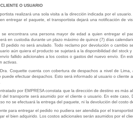
 CLIENTE O USUARIO
ortista realizará una sola visita a la dirección indicada por el usuario.
entregar el paquete, el transportista dejará una notificación de visi
no se encontrara una persona mayor de edad a quien entregar el paq
rá en custodia durante un plazo máximo de quince (7) días calendari
o. El pedido no será anulado. Todo reclamo por devolución o cambio 
io aún quiera el producto se sujetará a la disponibilidad del stock y 
 envío fallido adicionales a los costos o gastos del nuevo envío. En es
n activas.
r Dra. Coquette cuenta con cobertura de despachos a nivel de Lima, 
 se puede efectuar despachos. Esto será informado al usuario o cliente
.
) contratado por EMPRESA constata que la dirección de destino es más a
nal del transporte será asumido por el cliente o usuario. En este caso, 
aso no se efectuará la entrega del paquete, ni la devolución del costo d
iente para entregar el pedido no pudiera ser atendida por el transporti
r el bien adquirido. Los costos adicionales serán asumidos por el clie